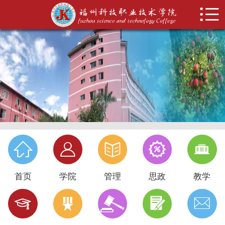


首页
学院概况
管理机构
思政建设
教学科研
招生就业





系部设置
首页
学院
管理
思政
教学
科技特色





校务公开