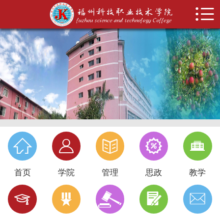


首页
学院概况
管理机构
思政建设
教学科研
招生就业





系部设置
首页
学院
管理
思政
教学
科技特色





校务公开