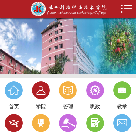


首页
学院概况
管理机构
思政建设
教学科研
招生就业





系部设置
首页
学院
管理
思政
教学
科技特色





校务公开