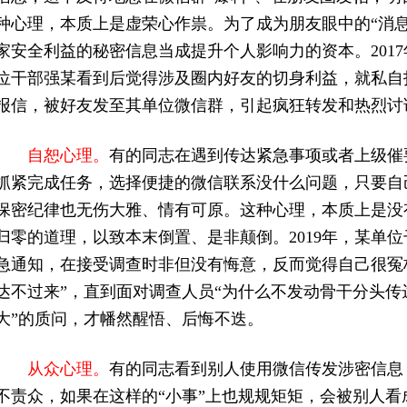
种心理，本质上是虚荣心作祟。为了成为朋友眼中的“消息
家安全利益的秘密信息当成提升个人影响力的资本。201
位干部强某看到后觉得涉及圈内好友的切身利益，就私自
报信，被好友发至其单位微信群，引起疯狂转发和热烈讨
自恕心理。
有的同志在遇到传达紧急事项或者上级催
抓紧完成任务，选择便捷的微信联系没什么问题，只要自
保密纪律也无伤大雅、情有可原。这种心理，本质上是没
归零的道理，以致本末倒置、是非颠倒。2019年，某单
急通知，在接受调查时非但没有悔意，反而觉得自己很冤
达不过来”，直到面对调查人员“为什么不发动骨干分头传
大”的质问，才幡然醒悟、后悔不迭。
从众心理。
有的同志看到别人使用微信传发涉密信息
不责众，如果在这样的“小事”上也规规矩矩，会被别人看