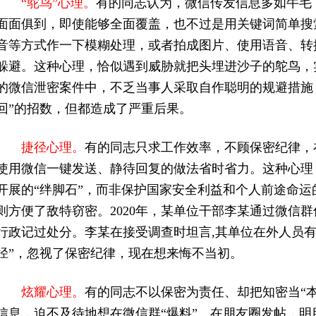
“鸵鸟”心理。
有的同志认为，微信传发信息多如牛毛
面面俱到，即使能够全面覆盖，也不过是用关键词简单搜
音等方式作一下模糊处理，或者拍成图片、使用语音、转
躲避。这种心理，恰似遇到威胁就把头埋进沙子的鸵鸟，
的微信泄密案件中，不乏当事人采取自作聪明的规避措施
回”的招数，但都造成了严重后果。
捷径心理。
有的同志只求工作效率，不顾保密纪律，
使用微信一键发送、静待回复的做法省时省力。这种心理
开展的“绊脚石”，而非保护国家安全利益和个人前途命运
则方便了敌特窃密。2020年，某单位干部李某通过微信
行政记过处分。李某在接受调查时坦言,其单位在外人员有
径”，忽视了保密纪律，现在想来悔不当初。
炫耀心理。
有的同志不以保密为责任、却把知密当“
信息，迫不及待地想在微信群“爆料”、在朋友圈发帖，明