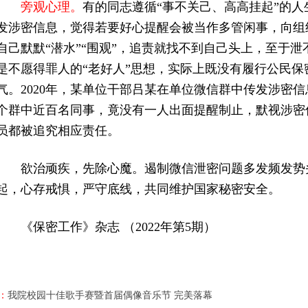
旁观心理。
有的同志遵循“事不关己、高高挂起”的
发涉密信息，觉得若要好心提醒会被当作多管闲事，向组
自己默默“潜水”“围观”，追责就找不到自己头上，至于
是不愿得罪人的“老好人”思想，实际上既没有履行公民
气。2020年，某单位干部吕某在单位微信群中传发涉密信
个群中近百名同事，竟没有一人出面提醒制止，默视涉密
员都被追究相应责任。
欲治顽疾，先除心魔。遏制微信泄密问题多发频发势
起，心存戒惧，严守底线，共同维护国家秘密安全。
《保密工作》杂志 （2022年第5期）
：
我院校园十佳歌手赛暨首届偶像音乐节 完美落幕