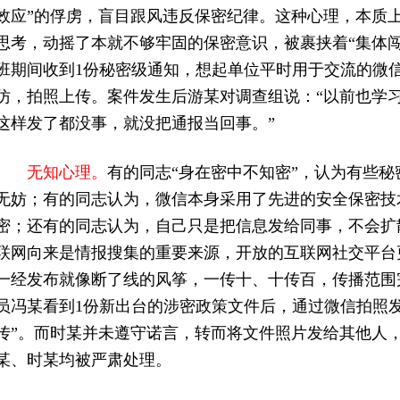
效应”的俘虏，盲目跟风违反保密纪律。这种心理，本质
思考，动摇了本就不够牢固的保密意识，被裹挟着“集体闯红
班期间收到1份秘密级通知，想起单位平时用于交流的微
仿，拍照上传。案件发生后游某对调查组说：“以前也学
这样发了都没事，就没把通报当回事。”
无知心理。
有的同志“身在密中不知密”，认为有些
无妨；有的同志认为，微信本身采用了先进的安全保密技
密；还有的同志认为，自己只是把信息发给同事，不会扩
联网向来是情报搜集的重要来源，开放的互联网社交平台
一经发布就像断了线的风筝，一传十、十传百，传播范围完
员冯某看到1份新出台的涉密政策文件后，通过微信拍照
传”。而时某并未遵守诺言，转而将文件照片发给其他人
某、时某均被严肃处理。