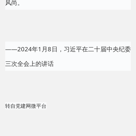
风尚。
——2024年1月8日，习近平在二十届中央纪委
三次全会上的讲话
转自党建网微平台