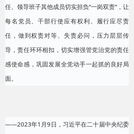
任、领导班子其他成员切实担负“一岗双责”，让
每名党员、干部行使应有权利、履行应尽责
任，做到权责对等、失责必问，压力层层传
导，责任环环相扣，切实增强管党治党的责任
感使命感，巩固发展全党动手一起抓的良好局
面。
——2023年1月9日，习近平在二十届中央纪委