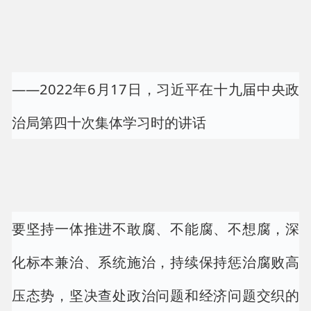
——2022年6月17日，习近平在十九届中央政
治局第四十次集体学习时的讲话
要坚持一体推进不敢腐、不能腐、不想腐，深
化标本兼治、系统施治，持续保持惩治腐败高
压态势，坚决查处政治问题和经济问题交织的