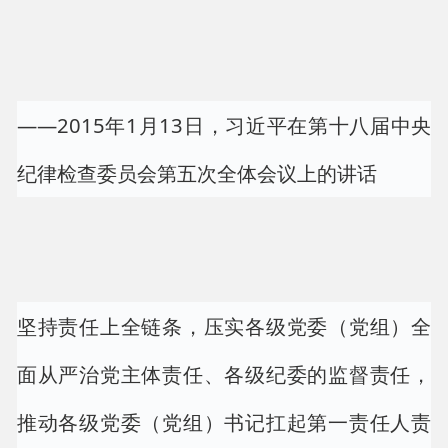
——2015年1月13日，习近平在第十八届中央
纪律检查委员会第五次全体会议上的讲话
坚持责任上全链条，压实各级党委（党组）全
面从严治党主体责任、各级纪委的监督责任，
推动各级党委（党组）书记扛起第一责任人责