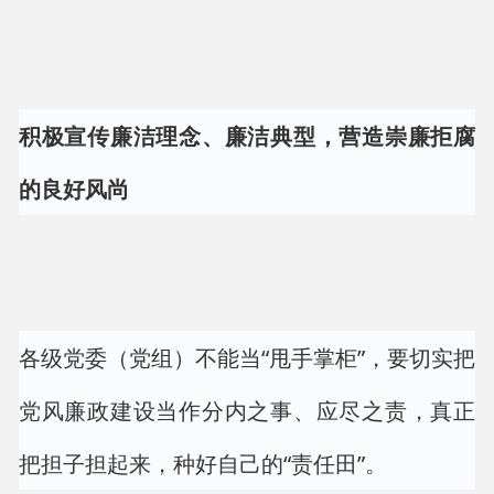
积极宣传廉洁理念、廉洁典型，营造崇廉拒腐
的良好风尚
各级党委（党组）不能当“甩手掌柜”，要切实把
党风廉政建设当作分内之事、应尽之责，真正
把担子担起来，种好自己的“责任田”。