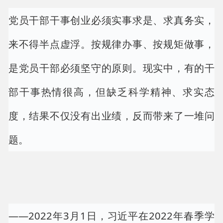
党员干部干事创业必须实事求是、求真务实，
来不得半点虚浮。按规律办事、按规矩做事，
是党员干部必须坚守的原则。现实中，有的干
部干事热情很高，但缺乏科学精神、求实态
度，结果不仅没有出业绩，反而带来了一堆问
题。
——2022年3月1日，习近平在2022年春季学