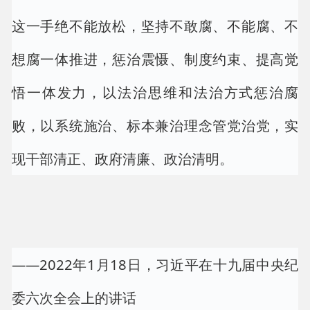
这一手绝不能放松，坚持不敢腐、不能腐、不
想腐一体推进，惩治震慑、制度约束、提高觉
悟一体发力，以法治思维和法治方式惩治腐
败，以系统施治、标本兼治理念管党治党，实
现干部清正、政府清廉、政治清明。
——2022年1月18日，习近平在十九届中央纪
委六次全会上的讲话