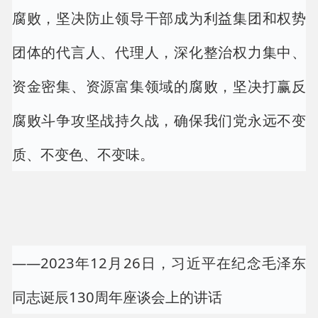
腐败，坚决防止领导干部成为利益集团和权势
团体的代言人、代理人，深化整治权力集中、
资金密集、资源富集领域的腐败，坚决打赢反
腐败斗争攻坚战持久战，确保我们党永远不变
质、不变色、不变味。
——2023年12月26日，习近平在纪念毛泽东
同志诞辰130周年座谈会上的讲话