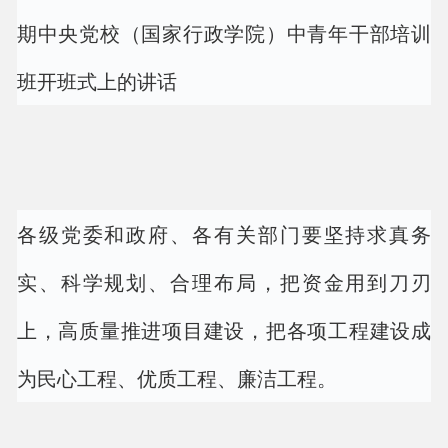
期中央党校（国家行政学院）中青年干部培训
班开班式上的讲话
各级党委和政府、各有关部门要坚持求真务
实、科学规划、合理布局，把资金用到刀刃
上，高质量推进项目建设，把各项工程建设成
为民心工程、优质工程、廉洁工程。